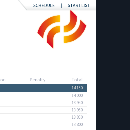
SCHEDULE
STARTLIST
ion
Penalty
Total
14.150
14.000
13.950
13.950
13.850
13.800