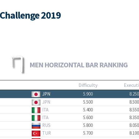
Challenge 2019
MEN HORIZONTAL BAR RANKING
Difficulty
Execut
JPN
5.900
8.250
JPN
5.500
8.500
ITA
5.400
8.550
ITA
5.600
8.350
RUS
5.800
8.050
TUR
5.700
8.100