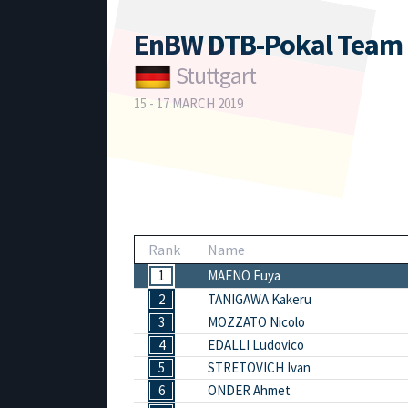
EnBW DTB-Pokal Team 
Stuttgart
15 - 17 MARCH 2019
Rank
Name
1
MAENO Fuya
2
TANIGAWA Kakeru
3
MOZZATO Nicolo
4
EDALLI Ludovico
5
STRETOVICH Ivan
6
ONDER Ahmet