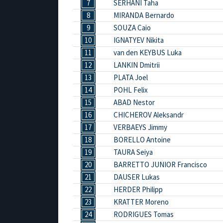
7
SERHANI Taha
8
MIRANDA Bernardo
9
SOUZA Caio
10
IGNATYEV Nikita
11
van den KEYBUS Luka
12
LANKIN Dmitrii
13
PLATA Joel
14
POHL Felix
15
ABAD Nestor
16
CHICHEROV Aleksandr
17
VERBAEYS Jimmy
18
BORELLO Antoine
19
TAURA Seiya
20
BARRETTO JUNIOR Francisco
21
DAUSER Lukas
22
HERDER Philipp
23
KRATTER Moreno
24
RODRIGUES Tomas