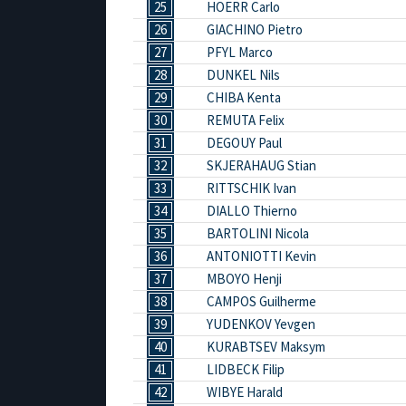
25
HOERR Carlo
26
GIACHINO Pietro
27
PFYL Marco
28
DUNKEL Nils
29
CHIBA Kenta
30
REMUTA Felix
31
DEGOUY Paul
32
SKJERAHAUG Stian
33
RITTSCHIK Ivan
34
DIALLO Thierno
35
BARTOLINI Nicola
36
ANTONIOTTI Kevin
37
MBOYO Henji
38
CAMPOS Guilherme
39
YUDENKOV Yevgen
40
KURABTSEV Maksym
41
LIDBECK Filip
42
WIBYE Harald