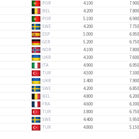
POR
4.100
7.900
BEL
4.200
7.800
POR
5.100
6.900
SWE
4.200
7.750
ESP
5.000
6.950
GER
5.200
6.750
NOR
4.100
7.800
UKR
4.300
7.600
ITA
4.900
6.950
TUR
4.500
7.300
UKR
3.400
7.900
SWE
4.200
6.850
BEL
4.800
6.200
FRA
4.600
6.300
TUR
3.800
6.750
SWE
4.400
5.950
TUR
4.800
5.150