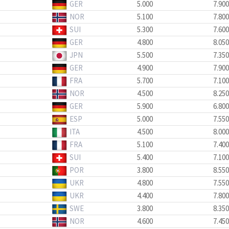
GER
5.000
7.900
NOR
5.100
7.800
SUI
5.300
7.600
GER
4.800
8.050
JPN
5.500
7.350
GER
4.900
7.900
FRA
5.700
7.100
NOR
4.500
8.250
GER
5.900
6.800
ESP
5.000
7.550
ITA
4.500
8.000
FRA
5.100
7.400
SUI
5.400
7.100
POR
3.800
8.550
UKR
4.800
7.550
UKR
4.400
7.800
SWE
3.800
8.350
NOR
4.600
7.450