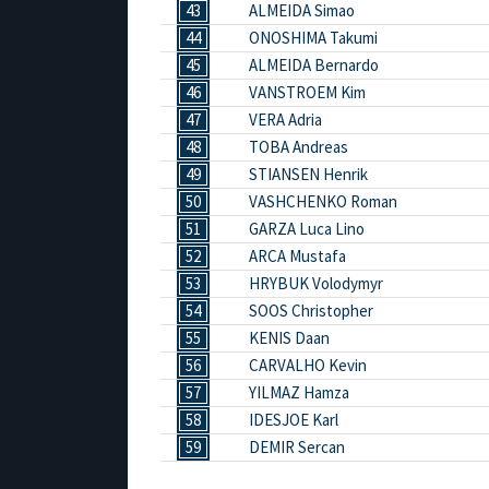
43
ALMEIDA Simao
44
ONOSHIMA Takumi
45
ALMEIDA Bernardo
46
VANSTROEM Kim
47
VERA Adria
48
TOBA Andreas
49
STIANSEN Henrik
50
VASHCHENKO Roman
51
GARZA Luca Lino
52
ARCA Mustafa
53
HRYBUK Volodymyr
54
SOOS Christopher
55
KENIS Daan
56
CARVALHO Kevin
57
YILMAZ Hamza
58
IDESJOE Karl
59
DEMIR Sercan