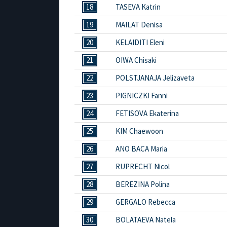
18
TASEVA Katrin
19
MAILAT Denisa
20
KELAIDITI Eleni
21
OIWA Chisaki
22
POLSTJANAJA Jelizaveta
23
PIGNICZKI Fanni
24
FETISOVA Ekaterina
25
KIM Chaewoon
26
ANO BACA Maria
27
RUPRECHT Nicol
28
BEREZINA Polina
29
GERGALO Rebecca
30
BOLATAEVA Natela