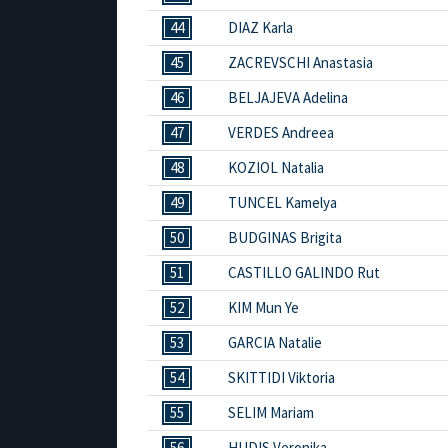
44
DIAZ Karla
45
ZACREVSCHI Anastasia
46
BELJAJEVA Adelina
47
VERDES Andreea
48
KOZIOL Natalia
49
TUNCEL Kamelya
50
BUDGINAS Brigita
51
CASTILLO GALINDO Rut
52
KIM Mun Ye
53
GARCIA Natalie
54
SKITTIDI Viktoria
55
SELIM Mariam
56
HUDIS Veronika