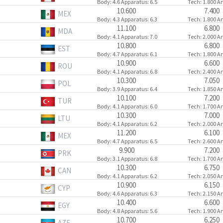
Body
: 4.6
Apparatus
: 6.5
Tech
: 1.800
Ar
10.600
7.400
MEX
Body
: 4.3
Apparatus
: 6.3
Tech
: 1.800
Ar
11.100
6.800
MDA
Body
: 4.1
Apparatus
: 7.0
Tech
: 2.000
Ar
10.800
6.800
EST
Body
: 4.7
Apparatus
: 6.1
Tech
: 1.800
Ar
10.900
6.600
ROU
Body
: 4.1
Apparatus
: 6.8
Tech
: 2.400
Ar
10.300
7.050
POL
Body
: 3.9
Apparatus
: 6.4
Tech
: 1.850
Ar
10.100
7.200
TUR
Body
: 4.1
Apparatus
: 6.0
Tech
: 1.700
Ar
10.300
7.000
LTU
Body
: 4.1
Apparatus
: 6.2
Tech
: 2.000
Ar
11.200
6.100
MEX
Body
: 4.7
Apparatus
: 6.5
Tech
: 2.600
Ar
9.900
7.200
PRK
Body
: 3.1
Apparatus
: 6.8
Tech
: 1.700
Ar
10.300
6.750
CAN
Body
: 4.1
Apparatus
: 6.2
Tech
: 2.050
Ar
10.900
6.150
CYP
Body
: 4.6
Apparatus
: 6.3
Tech
: 2.150
Ar
10.400
6.600
EGY
Body
: 4.8
Apparatus
: 5.6
Tech
: 1.900
Ar
10.700
6.250
AZE