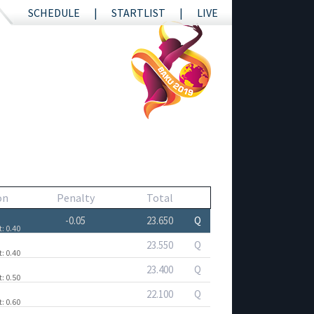
SCHEDULE
STARTLIST
LIVE
on
Penalty
Total
-0.05
23.650
Q
t
: 0.40
23.550
Q
t
: 0.40
23.400
Q
t
: 0.50
22.100
Q
t
: 0.60