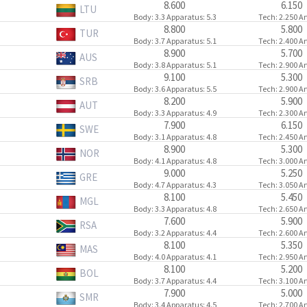
8.600
6.150
LTU
Body
: 3.3
Apparatus
: 5.3
Tech
: 2.250
Ar
8.800
5.800
TUR
Body
: 3.7
Apparatus
: 5.1
Tech
: 2.400
Ar
8.900
5.700
AUS
Body
: 3.8
Apparatus
: 5.1
Tech
: 2.900
Ar
9.100
5.300
SRB
Body
: 3.6
Apparatus
: 5.5
Tech
: 2.900
Ar
8.200
5.900
AUT
Body
: 3.3
Apparatus
: 4.9
Tech
: 2.300
Ar
7.900
6.150
SWE
Body
: 3.1
Apparatus
: 4.8
Tech
: 2.450
Ar
8.900
5.300
NOR
Body
: 4.1
Apparatus
: 4.8
Tech
: 3.000
Ar
9.000
5.250
GRE
Body
: 4.7
Apparatus
: 4.3
Tech
: 3.050
Ar
8.100
5.450
MGL
Body
: 3.3
Apparatus
: 4.8
Tech
: 2.650
Ar
7.600
5.900
RSA
Body
: 3.2
Apparatus
: 4.4
Tech
: 2.600
Ar
8.100
5.350
MAS
Body
: 4.0
Apparatus
: 4.1
Tech
: 2.950
Ar
8.100
5.200
BOL
Body
: 3.7
Apparatus
: 4.4
Tech
: 3.100
Ar
7.900
5.000
SMR
Body
: 3.4
Apparatus
: 4.5
Tech
: 2.700
Ar