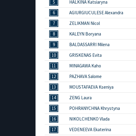
5
HALKINA Katsiaryna
6
AGIURGIUCULESE Alexandra
7
ZELIKMAN Nicol
8
KALEYN Boryana
9
BALDASSARRI Milena
10
GRISKENAS Evita
11
MINAGAWA Kaho
12
PAZHAVA Salome
13
MOUSTAFAEVA Kseniya
14
ZENG Laura
15
POHRANYCHNA Khrystyna
16
NIKOLCHENKO Vlada
17
VEDENEEVA Ekaterina