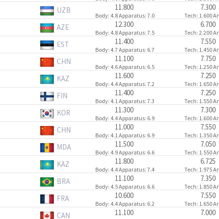
11.800
7.300
UZB
Body
: 4.8
Apparatus
: 7.0
Tech
: 1.600
Ar
12.300
6.700
AZE
Body
: 4.8
Apparatus
: 7.5
Tech
: 2.200
Ar
11.400
7.550
EST
Body
: 4.7
Apparatus
: 6.7
Tech
: 1.450
Ar
11.100
7.750
CHN
Body
: 4.6
Apparatus
: 6.5
Tech
: 1.250
Ar
11.600
7.250
KAZ
Body
: 4.4
Apparatus
: 7.2
Tech
: 1.650
Ar
11.400
7.250
FIN
Body
: 4.1
Apparatus
: 7.3
Tech
: 1.550
Ar
11.300
7.300
KOR
Body
: 4.4
Apparatus
: 6.9
Tech
: 1.600
Ar
11.000
7.550
CHN
Body
: 4.1
Apparatus
: 6.9
Tech
: 1.350
Ar
11.500
7.050
MDA
Body
: 4.9
Apparatus
: 6.6
Tech
: 1.550
Ar
11.800
6.725
KAZ
Body
: 4.4
Apparatus
: 7.4
Tech
: 1.975
Ar
11.100
7.350
BRA
Body
: 4.5
Apparatus
: 6.6
Tech
: 1.850
Ar
10.600
7.550
FRA
Body
: 4.4
Apparatus
: 6.2
Tech
: 1.650
Ar
11.100
7.000
CAN