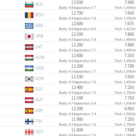
12.500
7.900
BUL
Body
: 4.8
Apparatus
: 7.7
Tech
: 1.300
Ar
12.700
7.650
ROU
Body
: 4.9
Apparatus
: 7.8
Tech
: 1.550
Ar
12.600
7.675
GRE
Body
: 4.6
Apparatus
: 8.0
Tech
: 1.425
Ar
12.300
7.800
JPN
Body
: 4.5
Apparatus
: 7.8
Tech
: 1.400
Ar
12.200
7.800
LAT
Body
: 4.5
Apparatus
: 7.7
Tech
: 1.400
Ar
12.600
7.350
HUN
Body
: 4.6
Apparatus
: 8.0
Tech
: 1.650
Ar
12.200
7.700
UZB
Body
: 4.5
Apparatus
: 7.7
Tech
: 1.300
Ar
12.100
7.650
KOR
Body
: 4.5
Apparatus
: 7.6
Tech
: 1.450
Ar
12.400
7.250
ESP
Body
: 4.9
Apparatus
: 7.5
Tech
: 1.750
Ar
11.500
7.750
AUT
Body
: 4.7
Apparatus
: 6.8
Tech
: 1.650
Ar
12.300
6.950
ESP
Body
: 4.9
Apparatus
: 7.4
Tech
: 1.950
Ar
11.900
7.250
FIN
Body
: 4.3
Apparatus
: 7.6
Tech
: 1.750
Ar
11.600
7.500
GEO
Body
: 4.6
Apparatus
: 7.0
Tech
: 1.500
Ar