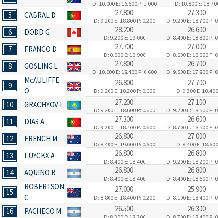
D: 10.000
E: 16.600
P: 1.000
D: 10.800
E: 18.70
27.800
27.300
5
CABRAL D
D: 9.200
E: 18.800
P: 0.200
D: 9.200
E: 18.700
P: 
28.200
26.600
6
DODD G
D: 9.200
E: 19.000
D: 8.400
E: 18.800
P: 
27.700
27.000
7
FRANCO D
D: 8.800
E: 18.900
D: 8.800
E: 18.800
P: 
27.800
26.700
8
GOSLING L
D: 10.000
E: 18.400
P: 0.600
D: 9.500
E: 17.800
P: 
McAULIFFE
26.800
27.700
9
O
D: 9.200
E: 18.200
P: 0.600
D: 9.300
E: 18.400
27.200
27.100
10
GRACHYOV I
D: 9.200
E: 18.600
P: 0.600
D: 9.200
E: 18.500
P: 
27.300
26.600
11
DIAS A
D: 9.200
E: 18.700
P: 0.600
D: 8.700
E: 18.500
P: 
26.800
27.000
12
FRENCH M
D: 8.400
E: 19.000
P: 0.600
D: 8.400
E: 18.600
26.800
26.800
13
LUYCKX A
D: 8.400
E: 18.400
D: 9.200
E: 18.200
P: 
26.800
26.800
14
AQUINO B
D: 8.400
E: 18.400
D: 8.400
E: 18.600
P: 
ROBERTSON
27.000
25.900
15
C
D: 8.800
E: 18.400
P: 0.200
D: 8.100
E: 18.400
P: 
26.500
26.300
16
PACHECO M
D: 8.300
E: 18.200
D: 8.700
E: 18.400
P: 