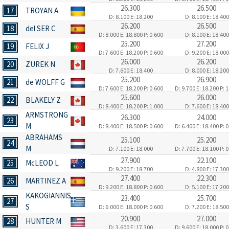
26.300
26.500
17
TROYAN A
D: 8.100
E: 18.200
D: 8.100
E: 18.400
26.200
26.500
18
del SER C
D: 8.000
E: 18.800
P: 0.600
D: 8.100
E: 18.400
25.200
27.200
19
FELIX J
D: 7.600
E: 18.200
P: 0.600
D: 9.200
E: 18.000
26.000
26.200
20
ZUREK N
D: 7.600
E: 18.400
D: 8.000
E: 18.200
25.200
26.900
21
de WOLFF G
D: 7.600
E: 18.200
P: 0.600
D: 9.700
E: 18.200
P: 
25.600
26.000
22
BLAKELY Z
D: 8.400
E: 18.200
P: 1.000
D: 7.600
E: 18.400
ARMSTRONG
26.300
24.000
23
M
D: 8.400
E: 18.500
P: 0.600
D: 6.400
E: 18.400
P: 
ABRAHAMS
25.100
25.200
24
M
D: 7.100
E: 18.000
D: 7.700
E: 18.100
P: 
27.900
22.100
25
McLEOD L
D: 9.200
E: 18.700
D: 4.800
E: 17.300
27.400
22.300
26
MARTINEZ A
D: 9.200
E: 18.800
P: 0.600
D: 5.100
E: 17.200
KAKOGIANNIS
23.400
25.700
27
S
D: 6.000
E: 18.000
P: 0.600
D: 7.200
E: 18.500
20.900
27.000
28
HUNTER M
D: 3.600
E: 17.300
D: 9.600
E: 18.000
P: 