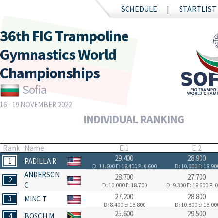
SCHEDULE
STARTLIST
36th FIG Trampoline
Gymnastics World
Championships
Sofia
16 - 19 NOVEMBER 2022
INDIVIDUAL RANKING
Rank
Name
E 1
E 2
29.400
28.900
1
PADILLA R
D: 11.600
E: 18.400
P: 0.600
D: 10.000
E: 18.90
ANDERSON
28.700
27.700
2
C
D: 10.000
E: 18.700
D: 9.300
E: 18.600
P: 
27.200
28.800
3
MINC T
D: 8.400
E: 18.800
D: 10.800
E: 18.00
25.600
29.500
4
BOSCH M