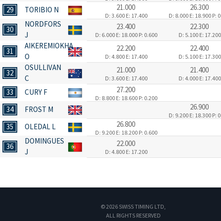
21.000
26.300
29
TORIBIO N
D: 3.600
E: 17.400
D: 8.000
E: 18.900
P: 
NORDFORS
23.400
22.300
30
J
D: 6.000
E: 18.000
P: 0.600
D: 5.100
E: 17.200
AIKEREMIOKHA
22.200
22.400
31
O
D: 4.800
E: 17.400
D: 5.100
E: 17.300
OSULLIVAN
21.000
21.400
32
C
D: 3.600
E: 17.400
D: 4.000
E: 17.400
27.200
33
CURY F
D: 8.800
E: 18.600
P: 0.200
26.900
34
FROST M
D: 9.200
E: 18.300
P: 
26.800
35
OLEDAL L
D: 9.200
E: 18.200
P: 0.600
DOMINGUES
22.000
36
J
D: 4.800
E: 17.200
© 2026 SWISS TIMING LTD,
ALL RIGHTS RESERVED