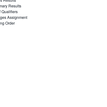
s Results
mary Results
f Qualifiers
udges Assignment
ing Order