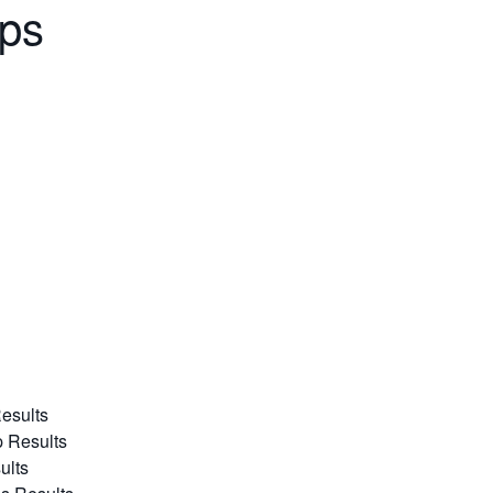
ps
s
esults
p Results
ults