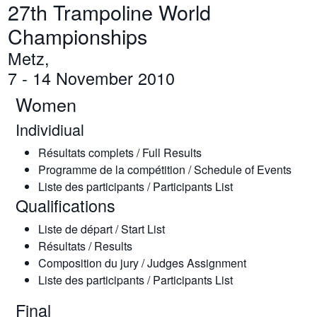
27th Trampoline World
Championships
Metz,
7 - 14 November 2010
Women
Individiual
Résultats complets / Full Results
Programme de la compétition / Schedule of Events
Liste des participants / Participants List
Qualifications
Liste de départ / Start List
Résultats / Results
Composition du jury / Judges Assignment
Liste des participants / Participants List
Final