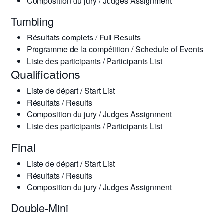
Composition du jury / Judges Assignment
Tumbling
Résultats complets / Full Results
Programme de la compétition / Schedule of Events
Liste des participants / Participants List
Qualifications
Liste de départ / Start List
Résultats / Results
Composition du jury / Judges Assignment
Liste des participants / Participants List
Final
Liste de départ / Start List
Résultats / Results
Composition du jury / Judges Assignment
Double-Mini