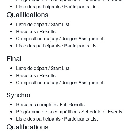
Liste des participants / Participants List
Qualifications
Liste de départ / Start List
Résultats / Results
Composition du jury / Judges Assignment
Liste des participants / Participants List
Final
Liste de départ / Start List
Résultats / Results
Composition du jury / Judges Assignment
Synchro
Résultats complets / Full Results
Programme de la compétition / Schedule of Events
Liste des participants / Participants List
Qualifications