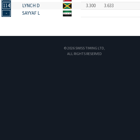
114
LYNCH D
3.300
3.633
-
SAYYAF L
© 2026 SWISS TIMING LTD,
ALL RIGHTS RESERVED