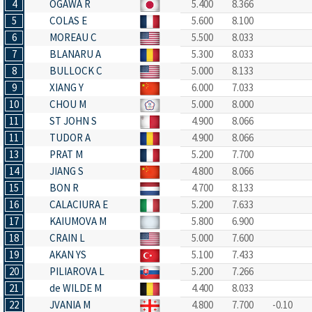
4
OGAWA R
5.400
8.366
5
COLAS E
5.600
8.100
6
MOREAU C
5.500
8.033
7
BLANARU A
5.300
8.033
8
BULLOCK C
5.000
8.133
9
XIANG Y
6.000
7.033
10
CHOU M
5.000
8.000
11
ST JOHN S
4.900
8.066
11
TUDOR A
4.900
8.066
13
PRAT M
5.200
7.700
14
JIANG S
4.800
8.066
15
BON R
4.700
8.133
16
CALACIURA E
5.200
7.633
17
KAIUMOVA M
5.800
6.900
18
CRAIN L
5.000
7.600
19
AKAN YS
5.100
7.433
20
PILIAROVA L
5.200
7.266
21
de WILDE M
4.400
8.033
22
JVANIA M
4.800
7.700
-0.10