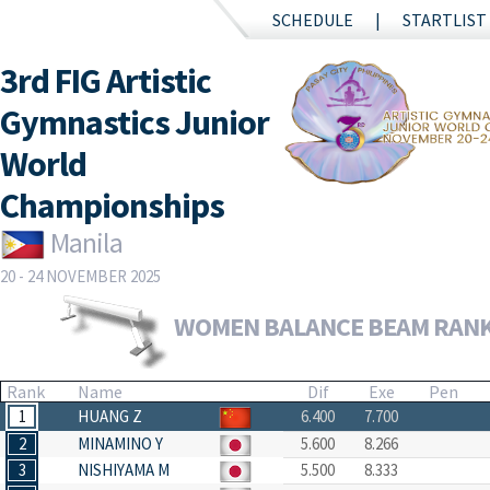
SCHEDULE
STARTLIST
3rd FIG Artistic
Gymnastics Junior
World
Championships
Manila
20 - 24 NOVEMBER 2025
WOMEN BALANCE BEAM RAN
Rank
Name
Dif
Exe
Pen
1
HUANG Z
6.400
7.700
2
MINAMINO Y
5.600
8.266
3
NISHIYAMA M
5.500
8.333