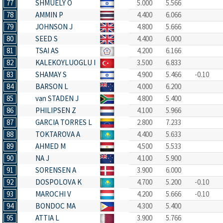
77
SHMUELY O
5.000
5.566
78
AMMIN P
4.400
6.066
79
JOHNSON J
4.800
5.666
80
SEED S
4.400
6.000
81
TSAI AS
4.200
6.166
82
KALEKOYLUOGLU I
3.500
6.833
83
SHAMAY S
4.900
5.466
-0.10
84
BARSON L
4.000
6.200
85
van STADEN J
4.800
5.400
86
PHILIPSEN Z
4.100
5.966
87
GARCIA TORRES L
2.800
7.233
88
TOKTAROVA A
4.400
5.633
89
AHMED M
4.500
5.533
90
NA J
4.100
5.900
91
SORENSEN A
3.900
6.000
92
DOSPOLOVA K
4.700
5.200
-0.10
93
MAROCHI V
4.200
5.666
-0.10
94
BONDOC MA
4.300
5.400
95
ATTIA L
3.900
5.766