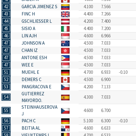
42
GARCIA JIMENEZ S
4.100
7.566
43
FINC H
4.400
7.266
44
GSCHLIESSER L
4.200
7.400
45
SISIO A
4.400
7.200
46
LIN AJH
4.600
6.966
47
JOHNSON A
4.500
7.033
47
CHAN IZ
4.500
7.033
47
ANTONE ESH
4.500
7.033
47
WEE E
4.500
7.033
51
MUEHL E
4.700
6.933
-0.10
52
DEMERS C
4.500
6.900
53
PANGRACOVA E
4.200
7.133
GUTIERREZ
54
4.300
7.033
MAYORDO.
STEINHAUSEROVA
55
4.600
6.700
J
56
PACH C
5.100
6.300
-0.10
57
BEITIA AL
4.600
6.633
58
VIEUXTEMPS L
4.700
6.533