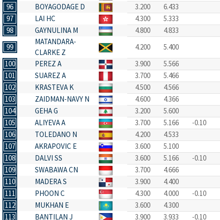
96
BOYAGODAGE D
3.200
6.433
97
LAI HC
4.300
5.333
98
GAYNULINA M
4.800
4.833
MATANDARA-
99
4.200
5.400
CLARKE Z
100
PEREZ A
3.900
5.566
101
SUAREZ A
3.700
5.466
102
KRASTEVA K
4.500
4.566
103
ZAIDMAN-NAVY N
4.600
4.366
104
GEHA G
3.200
5.600
105
ALIYEVA A
3.700
5.166
-0.10
106
TOLEDANO N
4.200
4.533
107
AKRAPOVIC E
3.600
5.100
108
DALVI SS
3.600
5.166
-0.10
109
SWABAWA CN
3.700
4.666
110
MADERA S
3.900
4.400
111
PHOON C
4.300
4.000
-0.10
112
MUKHAN E
3.600
4.300
113
BANTILAN J
3.900
3.933
-0.10