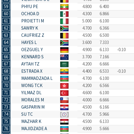
59
PHYU PE
4.800
6.400
60
OCHOA D
4.300
6.866
61
PROIETTI M
5.000
6.100
62
SAWRY K
4.700
6.366
63
CAUFRIEZ Z
4.500
6.500
64
HAYES L
3.600
7.333
65
OEZGUEL Y
4.900
6.133
-0.10
66
KENNARD S
3.700
7.166
67
AYTAH TZ
4.200
6.666
68
ESTRADA X
4.400
6.533
-0.10
69
MAMMADZADA L
4.700
6.100
70
WONG TCK
4.200
6.566
71
YILMAZ DL
4.600
6.100
72
MORALES M
4.000
6.666
73
GASPARIN M
4.500
6.166
74
SU TC
4.700
5.966
75
MAZHAR K
4.500
6.133
76
MAJIDZADE A
4.900
5.666