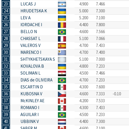
23
LUCAS J
4.900
7.466
24
HRUDETSKA K
5.000
7.300
25
LEV A
5.200
7.100
26
IORDACHE I
4.400
7.800
27
BELLO N
4.600
7.566
28
CHASSAT L
5.100
7.066
29
VALEROS V
4.700
7.433
30
MARENCO I
4.700
7.400
31
SHTYKHETSKAYA S
5.100
7.000
32
KOVALOVA B
4.800
7.233
33
SOLIMAN L
4.500
7.466
34
DIAS de OLIVEIRA
4.700
7.233
35
ESCARTIN D
4.300
7.600
36
KUBOSNA V
4.600
7.333
-0.10
37
McKINLEY AE
4.200
7.533
38
ROMANO I
4.300
7.433
39
AGUILAR I
4.500
7.233
40
UBBINK V
4.400
7.300
41
SABER M
4.600
7.100