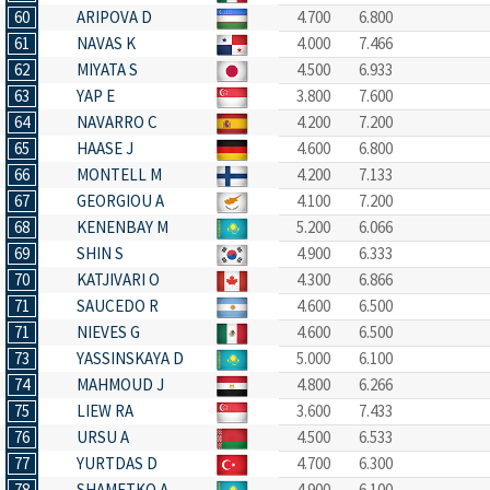
60
ARIPOVA D
4.700
6.800
61
NAVAS K
4.000
7.466
62
MIYATA S
4.500
6.933
63
YAP E
3.800
7.600
64
NAVARRO C
4.200
7.200
65
HAASE J
4.600
6.800
66
MONTELL M
4.200
7.133
67
GEORGIOU A
4.100
7.200
68
KENENBAY M
5.200
6.066
69
SHIN S
4.900
6.333
70
KATJIVARI O
4.300
6.866
71
SAUCEDO R
4.600
6.500
71
NIEVES G
4.600
6.500
73
YASSINSKAYA D
5.000
6.100
74
MAHMOUD J
4.800
6.266
75
LIEW RA
3.600
7.433
76
URSU A
4.500
6.533
77
YURTDAS D
4.700
6.300
78
SHAMETKO A
4.900
6.100