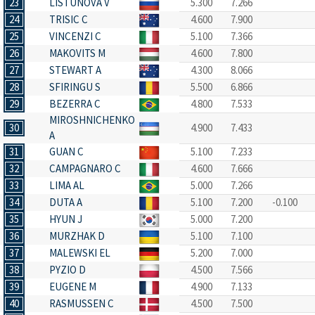
23
LISTUNOVA V
5.300
7.266
24
TRISIC C
4.600
7.900
25
VINCENZI C
5.100
7.366
26
MAKOVITS M
4.600
7.800
27
STEWART A
4.300
8.066
28
SFIRINGU S
5.500
6.866
29
BEZERRA C
4.800
7.533
MIROSHNICHENKO
30
4.900
7.433
A
31
GUAN C
5.100
7.233
32
CAMPAGNARO C
4.600
7.666
33
LIMA AL
5.000
7.266
34
DUTA A
5.100
7.200
-0.100
35
HYUN J
5.000
7.200
36
MURZHAK D
5.100
7.100
37
MALEWSKI EL
5.200
7.000
38
PYZIO D
4.500
7.566
39
EUGENE M
4.900
7.133
40
RASMUSSEN C
4.500
7.500