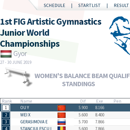
SCHEDULE
STARTLIST
RESULT
1st FIG Artistic Gymnastics
Junior World
Championships
Gyor
27 - 30 JUNE 2019
WOMEN'S BALANCE BEAM QUALIF
STANDINGS
Rank
Name
Dif
Exe
Pen
1
OU Y
5.900
8.166
2
WEI X
5.600
8.400
3
GERASIMOVA E
5.700
7.866
4
STANCIULESCU I
5.600
7.866