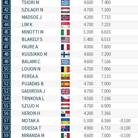
41
TSIORI M
4.600
7.400
42
SZILAGYI N
4.700
7.300
43
MADSOE J
4.200
7.733
44
LIM K
4.700
7.233
45
MINOTTI M
5.300
6.633
46
BLAKELY S
5.400
6.533
47
FAURE A
4.000
7.800
48
KUUSIKKO M
4.600
7.200
49
BALAMI C
4.600
7.166
50
LOUON N
4.700
7.066
51
PEREA A
4.600
7.133
52
PUJADAS B
4.700
7.000
52
GADIROVA J
4.700
7.000
54
TRNKOVA L
4.500
7.166
55
SZUJO H
4.700
6.900
56
HERON H
4.200
7.366
57
MOTAK A
5.300
6.366
-0.100
58
ODESSA T
4.900
6.733
-0.100
59
MIRANDA M
4.600
7.000
-0.100