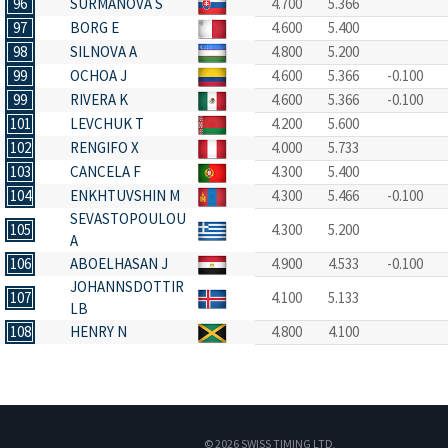
96
SURMANOVA S
4.700
5.366
97
BORG E
4.600
5.400
98
SILNOVA A
4.800
5.200
99
OCHOA J
4.600
5.366
-0.100
99
RIVERA K
4.600
5.366
-0.100
101
LEVCHUK T
4.200
5.600
102
RENGIFO X
4.000
5.733
103
CANCELA F
4.300
5.400
104
ENKHTUVSHIN M
4.300
5.466
-0.100
SEVASTOPOULOU
105
4.300
5.200
A
106
ABOELHASAN J
4.900
4.533
-0.100
JOHANNSDOTTIR
107
4.100
5.133
LB
108
HENRY N
4.800
4.100
© 2026 SWISS TIMING LTD,