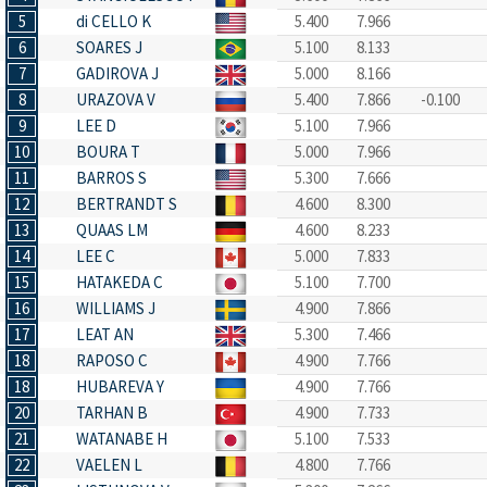
5
di CELLO K
5.400
7.966
6
SOARES J
5.100
8.133
7
GADIROVA J
5.000
8.166
8
URAZOVA V
5.400
7.866
-0.100
9
LEE D
5.100
7.966
10
BOURA T
5.000
7.966
11
BARROS S
5.300
7.666
12
BERTRANDT S
4.600
8.300
13
QUAAS LM
4.600
8.233
14
LEE C
5.000
7.833
15
HATAKEDA C
5.100
7.700
16
WILLIAMS J
4.900
7.866
17
LEAT AN
5.300
7.466
18
RAPOSO C
4.900
7.766
18
HUBAREVA Y
4.900
7.766
20
TARHAN B
4.900
7.733
21
WATANABE H
5.100
7.533
22
VAELEN L
4.800
7.766