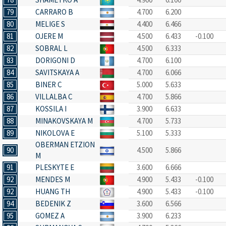
79
CARRARO B
4.700
6.200
80
MELIGE S
4.400
6.466
81
OJERE M
4.500
6.433
-0.100
82
SOBRAL L
4.500
6.333
83
DORIGONI D
4.700
6.100
84
SAVITSKAYA A
4.700
6.066
85
BINER C
5.000
5.633
86
VILLALBA C
4.700
5.866
87
KOSSILA I
3.900
6.633
88
MINAKOVSKAYA M
4.700
5.733
89
NIKOLOVA E
5.100
5.333
OBERMAN ETZION
90
4.500
5.866
M
91
PLESKYTE E
3.600
6.666
92
MENDES M
4.900
5.433
-0.100
92
HUANG TH
4.900
5.433
-0.100
94
BEDENIK Z
3.600
6.566
95
GOMEZ A
3.900
6.233